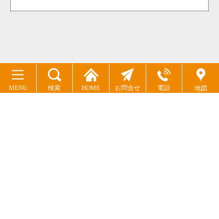
MENU
検索
HOME
お問合せ
電話
地図
ドッグズライフサポート
〒803-0187 福岡県北九州市小倉南区母原内河野924
TEL:093-863-8188