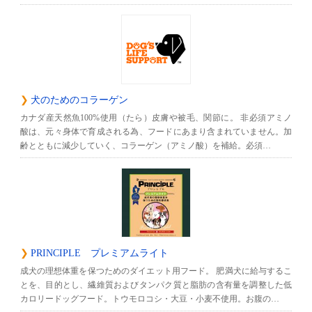
犬のためのコラーゲン
カナダ産天然魚100%使用（たら）皮膚や被毛、関節に。 非必須アミノ
酸は、元々身体で育成される為、フードにあまり含まれていません。加
齢とともに減少していく、コラーゲン（アミノ酸）を補給。必須…
PRINCIPLE プレミアムライト
成犬の理想体重を保つためのダイエット用フード。 肥満犬に給与するこ
とを、目的とし、繊維質およびタンパク質と脂肪の含有量を調整した低
カロリードッグフード。トウモロコシ・大豆・小麦不使用。お腹の…