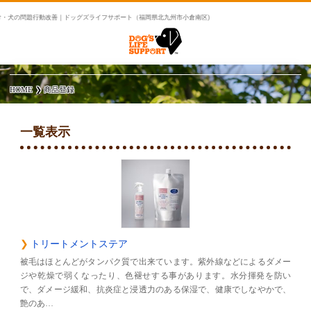
・犬の問題行動改善｜ドッグズライフサポート（福岡県北九州市小倉南区)
HOME
商品登録
一覧表示
トリートメントステア
被毛はほとんどがタンパク質で出来ています。紫外線などによるダメー
ジや乾燥で弱くなったり、色褪せする事があります。水分揮発を防い
で、ダメージ緩和、抗炎症と浸透力のある保湿で、健康でしなやかで、
艶のあ…