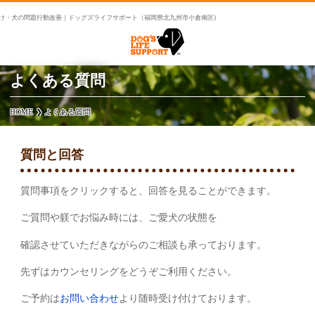
け・犬の問題行動改善｜ドッグズライフサポート（福岡県北九州市小倉南区)
よくある質問
HOME
よくある質問
質問と回答
質問事項をクリックすると、回答を見ることができます。
ご質問や躾でお悩み時には、ご愛犬の状態を
確認させていただきながらのご相談も承っております。
先ずはカウンセリングをどうぞご利用ください。
ご予約は
お問い合わせ
より随時受け付けております。