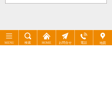
MENU
検索
HOME
お問合せ
電話
地図
ドッグズライフサポート
〒803-0187 福岡県北九州市小倉南区母原内河野924
TEL:093-863-8188