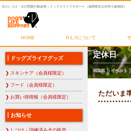
犬のしつけ・犬の問題行動改善｜ドッグズライフサポート（福岡県北九州市小倉南区)
HOME
D.L.Sについて
定休日
ドッグズライフグッズ
HOME
イベント
スキンケア（会員様限定）
フード（会員様限定）
ただいま
お買い得情報（会員様限定）
お知らせ
しつけ・訓練済み犬の販売