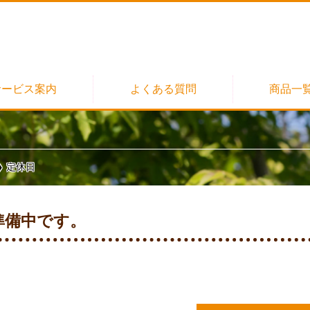
サービス案内
よくある質問
商品一
スキンケア（会員様
フード（会員様
定休日
お買い得情報（会員様
準備中です。