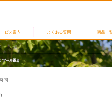
サービス案内
よくある質問
商品一
スキンケア（会員様
き
フード（会員様
プール開き
お買い得情報（会員様
時間
)