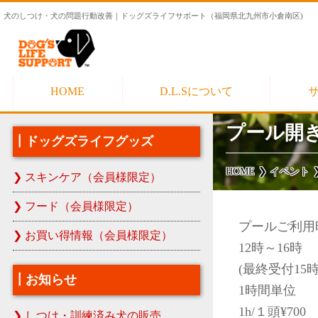
犬のしつけ・犬の問題行動改善｜ドッグズライフサポート（福岡県北九州市小倉南区)
HOME
D.L.Sについて
プール開
ドッグズライフグッズ
HOME
イベント
スキンケア（会員様限定）
フード（会員様限定）
プールご利用
お買い得情報（会員様限定）
12時～16時
(最終受付15時
お知らせ
1時間単位
1h/１頭¥700
しつけ・訓練済み犬の販売