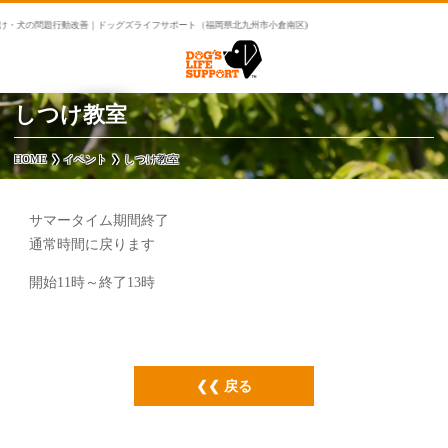
け・犬の問題行動改善｜ドッグズライフサポート（福岡県北九州市小倉南区)
しつけ教室
HOME
イベント
しつけ教室
サマータイム期間終了
通常時間に戻ります
開始11時～終了13時
戻る