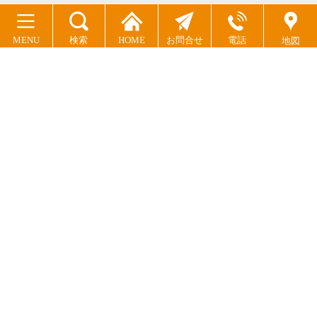
MENU
検索
HOME
お問合せ
電話
地図
ドッグズライフサポート
〒803-0187 福岡県北九州市小倉南区母原内河野924
TEL:093-863-8188
動物取扱業登録番号
(訓練)13008(保管)13007
(販売)13006(貸出)18023
© 2026 ドッグズライフサポート