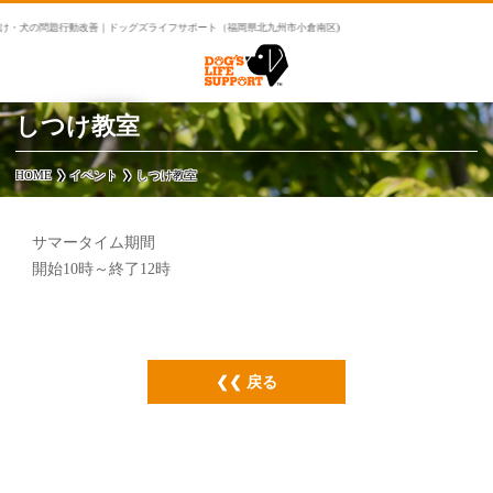
け・犬の問題行動改善｜ドッグズライフサポート（福岡県北九州市小倉南区)
しつけ教室
HOME
イベント
しつけ教室
サマータイム期間
開始10時～終了12時
戻る